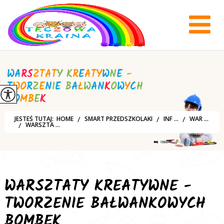
W
A
R
S
Z
T
A
T
Y
K
R
E
A
T
Y
W
N
E
-
T
W
O
R
Z
E
N
I
E
B
A
Ł
W
A
N
K
O
W
Y
C
H
B
O
M
B
E
K
JESTEŚ TUTAJ:
HOME
SMART PRZEDSZKOLAKI
INF ...
WAR ...
WARSZTA ...
WARSZTATY KREATYWNE -
TWORZENIE BAŁWANKOWYCH
BOMBEK