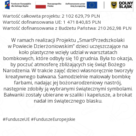
Wartość całkowita projektu: 2 102 629,79 PLN
Wartość dofinansowania UE: 1 471 840,85 PLN
Wartość dofinansowania z Budżetu Państwa: 210 262,98 PLN
W ramach realizacji Projektu „SmartPrzedszkolaki
w Powiecie Dzierżoniowskim” dzieci uczęszczające na
koło plastyczne wzięły udział w warsztatach
bombkowych, które odbyły się 10 grudnia. Była to okazja,
by poczuć atmosferę zbliżających się świąt Bożego
Narodzenia. W trakcie zajęć dzieci własnoręcznie tworzyły
kreatywnego bałwana. Samodzielnie malowały bombkę
farbami, nadając jej bożonarodzeniowy nastrój,
następnie zdobiły ją wybranymi świątecznymi symbolami.
Bałwanki zostały ubierane w szaliki i kapelusze, a brokat
nadał im świątecznego blasku.
#FunduszeUE #FunduszeEuropejskie