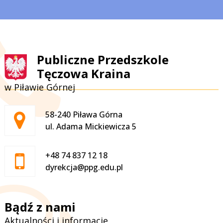
Publiczne Przedszkole
Tęczowa Kraina
w Piławie Górnej
Adres pocztowy:
58-240 Piława Górna
ul. Adama Mickiewicza 5
+48 74 837 12 18
dyrekcja@ppg.edu.pl
Bądź z nami
Aktualności i informacje