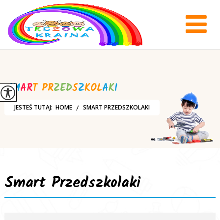
S
M
A
R
T
P
R
Z
E
D
S
Z
K
O
L
A
K
I
JESTEŚ TUTAJ:
HOME
SMART PRZEDSZKOLAKI
Smart Przedszkolaki