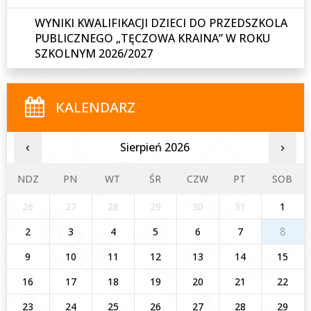
WYNIKI KWALIFIKACJI DZIECI DO PRZEDSZKOLA
PUBLICZNEGO „TĘCZOWA KRAINA” W ROKU
SZKOLNYM 2026/2027
KALENDARZ
Sierpień 2026
‹
›
NDZ
PN
WT
ŚR
CZW
PT
SOB
26
27
28
29
30
31
1
2
3
4
5
6
7
8
9
10
11
12
13
14
15
16
17
18
19
20
21
22
23
24
25
26
27
28
29