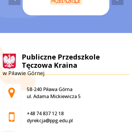
Publiczne Przedszkole
Tęczowa Kraina
w Piławie Górnej
Adres pocztowy:
58-240 Piława Górna
ul. Adama Mickiewicza 5
+48 74 837 12 18
dyrekcja@ppg.edu.pl