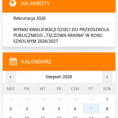
NA SKRÓTY
Rekrutacja 2026
WYNIKI KWALIFIKACJI DZIECI DO PRZEDSZKOLA
PUBLICZNEGO „TĘCZOWA KRAINA” W ROKU
SZKOLNYM 2026/2027
KALENDARZ
Sierpień 2026
‹
›
NDZ
PN
WT
ŚR
CZW
PT
SOB
26
27
28
29
30
31
1
2
3
4
5
6
7
8