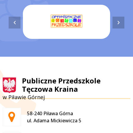
Publiczne Przedszkole
Tęczowa Kraina
w Piławie Górnej
Adres pocztowy:
58-240 Piława Górna
ul. Adama Mickiewicza 5