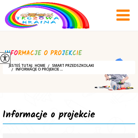
I
N
F
O
R
M
A
C
J
E
O
P
R
O
J
E
K
C
I
E
JESTEŚ TUTAJ:
HOME
SMART PRZEDSZKOLAKI
INFORMACJE O PROJEKCIE ...
Informacje o projekcie