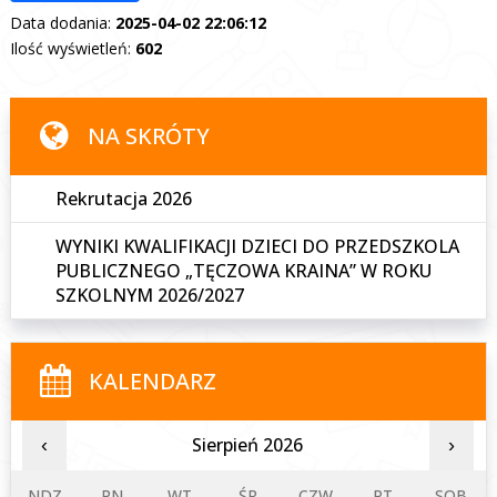
Data dodania:
2025-04-02 22:06:12
Ilość wyświetleń:
602
NA SKRÓTY
Rekrutacja 2026
WYNIKI KWALIFIKACJI DZIECI DO PRZEDSZKOLA
PUBLICZNEGO „TĘCZOWA KRAINA” W ROKU
SZKOLNYM 2026/2027
KALENDARZ
Sierpień 2026
‹
›
NDZ
PN
WT
ŚR
CZW
PT
SOB