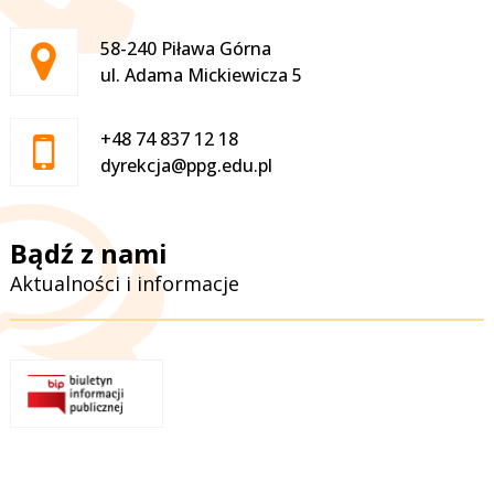
Adres pocztowy:
58-240 Piława Górna
ul. Adama Mickiewicza 5
+48 74 837 12 18
dyrekcja@ppg.edu.pl
Bądź z nami
Aktualności i informacje