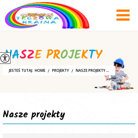
N
A
S
Z
E
P
R
O
J
E
K
T
Y
JESTEŚ TUTAJ:
HOME
PROJEKTY
NASZE PROJEKTY ...
Nasze projekty